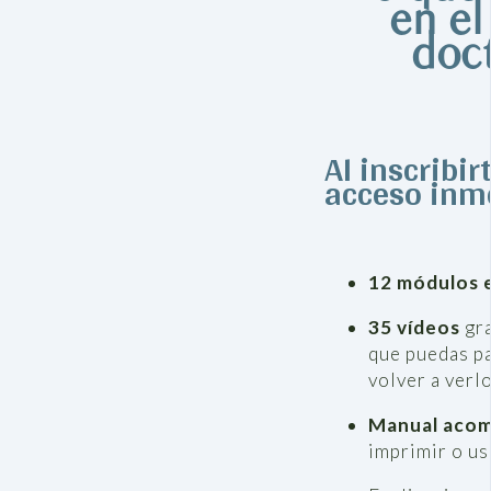
en el
doct
Al inscribir
acceso inme
12 módulos 
35 vídeos
gra
que puedas pa
volver a verl
Manual aco
imprimir o us