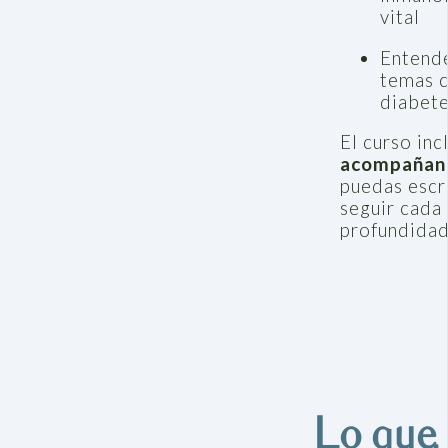
vital
Entende
temas 
diabete
El curso inc
acompañan
puedas escri
seguir cada
profundidad
Lo que