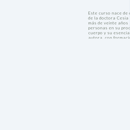
Este curso nace de 
de la doctora Cesia
más de veinte años 
personas en su pro
cuerpo y su esencia
autora, con formaci
funcional, energía vi
Su enseñanza une ci
lenguaje simple, lle
Lo que recibes aquí
teoría distante. Ca
experiencia cl
neurociencia e
espiritualidad
herramientas c
En lugar de buscar 
a un recorrido comp
hacia una vida más 
curso es una invers