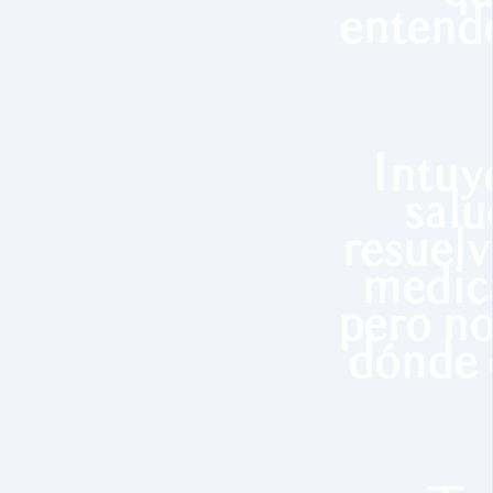
entend
Intuy
salu
resuelv
medic
pero no
dónde 