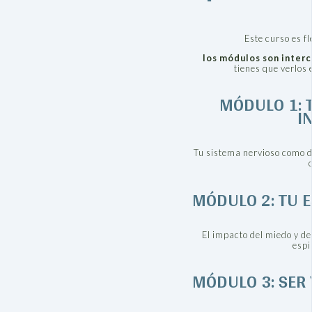
Este curso es fl
los módulos son inter
tienes que verlos 
MÓDULO 1: T
I
Tu sistema nervioso como dir
MÓDULO 2: TU 
El impacto del miedo y de
espi
MÓDULO 3: SER 