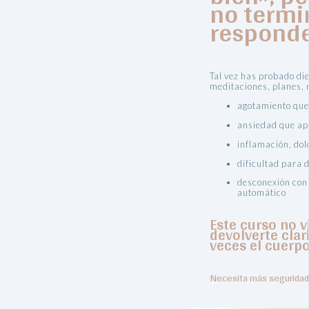
no termi
responde
Tal vez has probado die
meditaciones, planes, r
agotamiento que
ansiedad que ap
inflamación, dol
dificultad para 
desconexión con 
automático
Este curso no v
devolverte cla
veces el cuerpo
Necesita más seguridad 