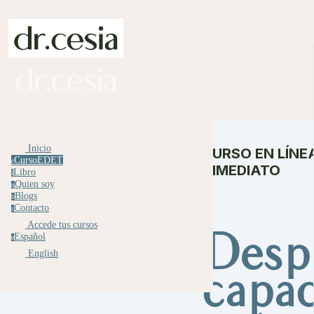
Inicio
CURSO EN LÍNE
CursoEDET
c
INMEDIATO
Libro
l
Quien soy
q
Blogs
b
Contacto
c
Accede tus cursos
Despi
Español
e
English
capa