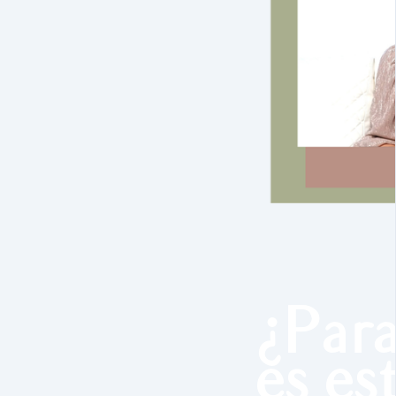
¿Para
es es