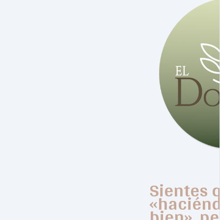
Sientes 
«haciénd
bien», p