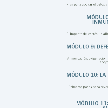
Plan para apoyar el detox y
MÓDULO 
INMU
El impacto del estrés, la ali
MÓDULO 9: DEF
Alimentación, oxigenación
apoyo
MÓDULO 10: LA 
Primeros pasos para revert
MÓDULO 11:
S