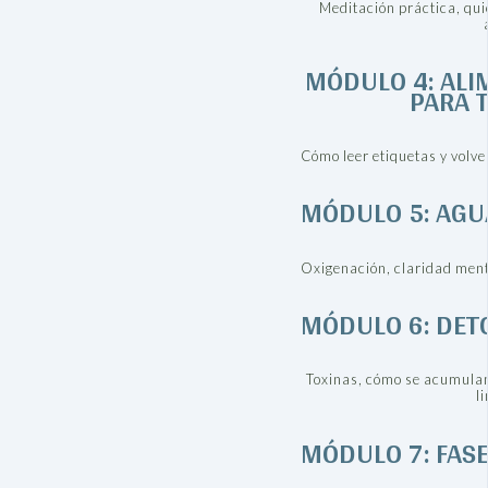
Meditación práctica, qui
MÓDULO 4: ALI
PARA 
Cómo leer etiquetas y volver
MÓDULO 5: AGU
Oxigenación, claridad menta
MÓDULO 6: DET
Toxinas, cómo se acumula
l
MÓDULO 7: FAS