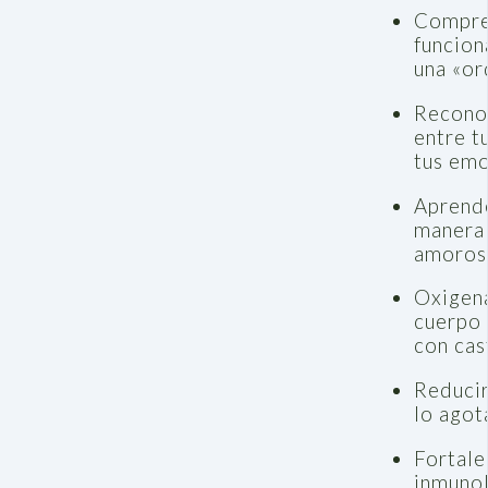
Compre
funcion
una «or
Reconoc
entre t
tus emo
Aprend
manera 
amorosa
Oxigena
cuerpo 
con cas
Reducir
lo agot
Fortale
inmunol