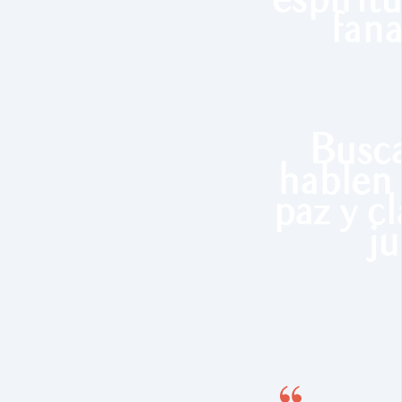
espiritu
fan
Busca
hablen
paz y cl
ju