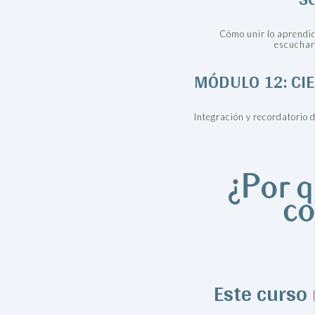
Cómo unir lo aprendid
escuchan
MÓDULO 12: CI
Integración y recordatorio d
¿Por q
co
Este curso 