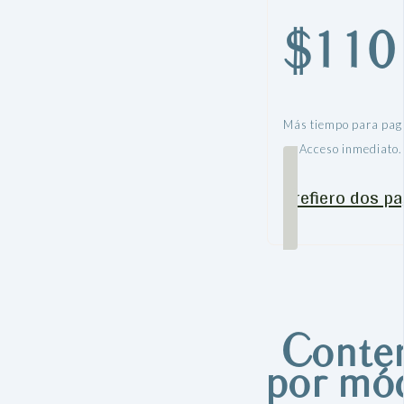
$110 
Más tiempo para pag
Acceso inmediato.
Prefiero dos p
Conte
por mó