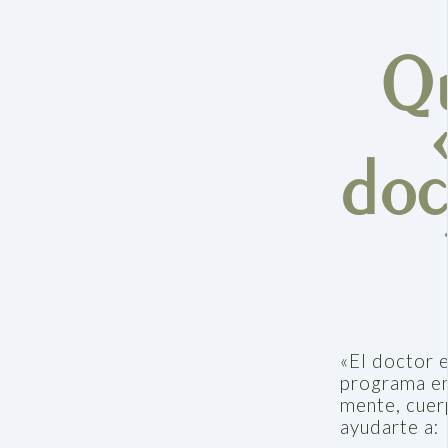
Qu
doc
«El doctor e
programa en
mente, cuerp
ayudarte a: