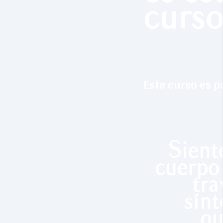
curso
Este curso es par
Sient
cuerpo 
tra
sín
qu