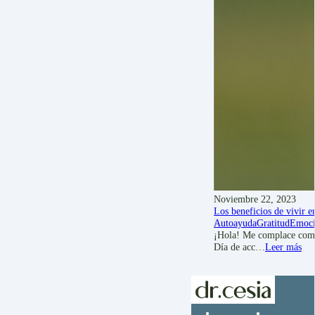
Noviembre 22, 2023
Los beneficios de vivir e
Autoayuda
Gratitud
Emoci
¡Hola! Me complace compa
Día de acc…
Leer más