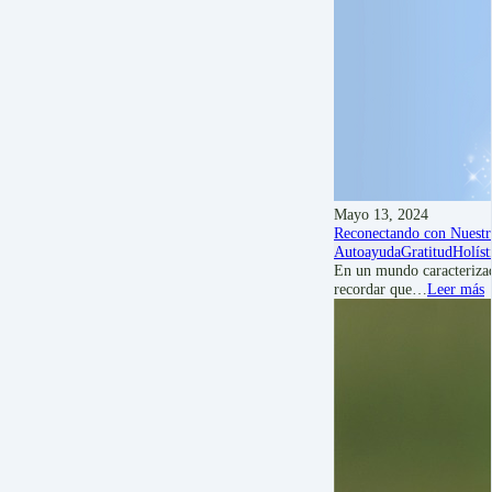
Mayo 13, 2024
Reconectando con Nuestr
Autoayuda
Gratitud
Holíst
En un mundo caracterizado
recordar que…
Leer más