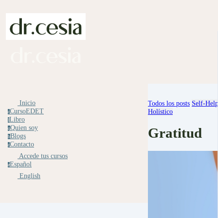
Inicio
Todos los posts
Self-Hel
CursoEDET
Holístico
c
Libro
l
Quien soy
Gratitud
q
Blogs
b
Contacto
c
Accede tus cursos
Español
e
English